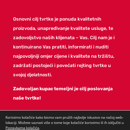
Osnovni cilj tvrtke je ponuda kvalitetnih
proizvoda, unapređivanje kvalitete usluge, te
zadovoljstvo naših klijenata – Vas. Cilj nam je i
kontinuirano Vas pratiti, informirati i nuditi
najpovoljniji omjer cijene i kvalitete na tržištu,
zadržati postojeći i povećati rejting tvrtke u
svojoj djelatnosti.
Zadovoljan kupac temeljni je cilj poslovanja
naše tvrtke!
Koristimo kolačiće kako bismo vam pružili najbolje iskustvo na našoj web-
lokaciji. Možete saznati više o tome koje kolačiće koristimo ili ih isključiti u
Postavkama kolačića
.